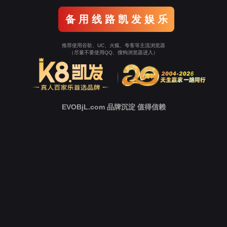
备 用 线 路 凯 发 娱 乐
推荐使用谷歌、UC、火狐、夸客等主流浏览器
（尽量不要使用QQ、搜狗浏览器进入）
EVOBjL.com 品牌沉淀 值得信赖